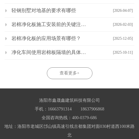
轻钢别墅对地基的要求有哪些
[2026-04-07]
岩棉净化板施工安装前的关键注意事项
[2026-02-03]
岩棉净化板的应用场景有哪些？
[2025-12-05]
净化车间使用岩棉板隔墙的具体施工步骤是什么？
[2025-10-11]
查看更多+
洛阳市鑫晟鑫建筑科技有限公司
手机：16663791314 18637906868
全国咨询热线：400-0379-686
地址：洛阳市老城区邙山镇高速引线古都集团对面030村道西100米路
北