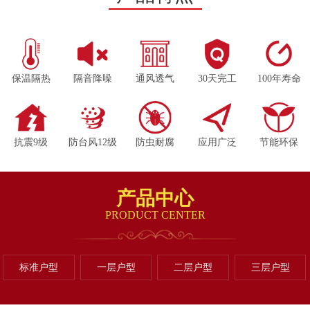
保温隔热
隔音降噪
通风透气
30天完工
100年寿命
抗震9级
防台风12级
防虫耐腐
应用广泛
节能环保
产品中心
PRODUCT CENTER
标准户型
一层户型
二层户型
三层户型